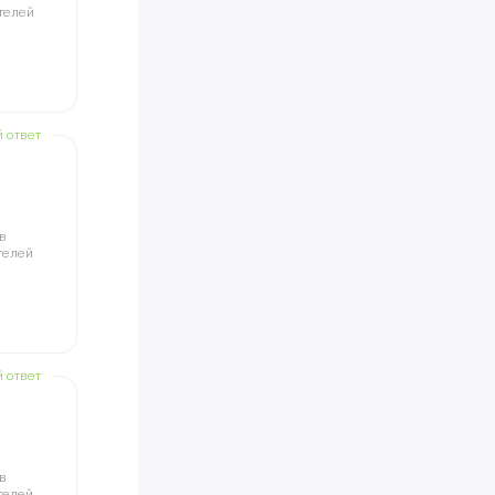
телей
й ответ
в
телей
й ответ
в
телей