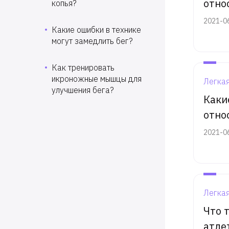
отно
копья?
2021-0
Какие ошибки в технике
могут замедлить бег?
Как тренировать
икроножные мышцы для
Легкая
улучшения бега?
Каки
отно
2021-0
Легкая
Что 
атле