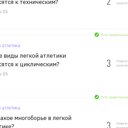
2
сятся к техническим?
посети
6-15
Есть правильны
 атлетика
е виды легкой атлетики
3
Ответо
сятся к циклическим?
посети
6-15
Есть правильны
 атлетика
такое многоборье в легкой
3
Ответо
тике?
посети