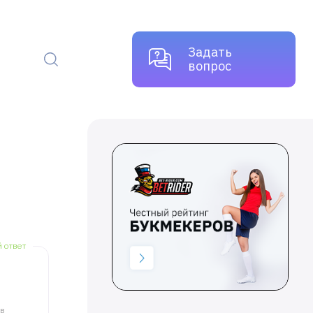
Задать
вопрос
й ответ
ов