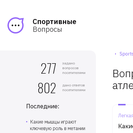
Спортивные
Вопросы
Sports
277
задано
вопросов
Воп
посетителями
атл
802
дано ответов
посетителями
Последние:
Легкая
Какие мышцы играют
Каки
ключевую роль в метании