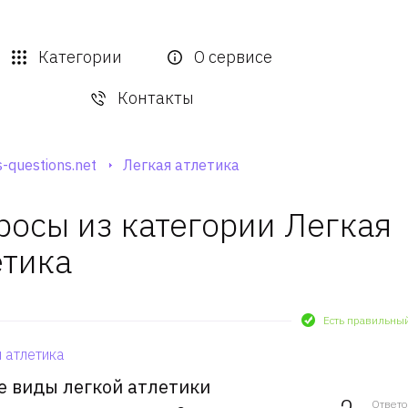
Категории
О сервисе
Контакты
-questions.net
Легкая атлетика
росы из категории Легкая
етика
Есть правильны
 атлетика
е виды легкой атлетики
Ответ