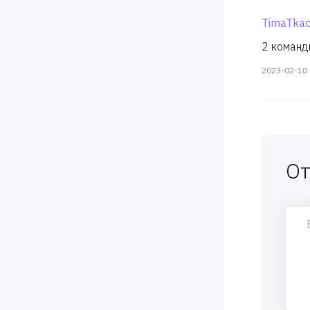
TimaTka
2 команды
2023-02-10
От