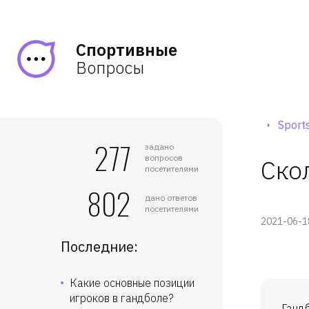
Спортивные
Вопросы
Sports
277
задано
вопросов
Ско
посетителями
802
дано ответов
посетителями
2021-06-1
Последние:
Какие основные позиции
игроков в гандболе?
Гандб