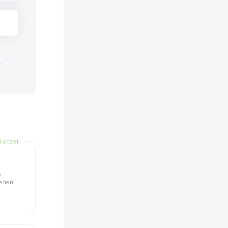
я
й ответ
в
телей