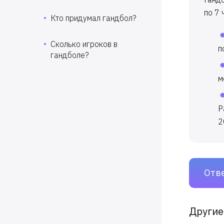
по 7 
Кто придумал гандбол?
Сколько игроков в
п
гандболе?
м
Р
2
Отв
Другие