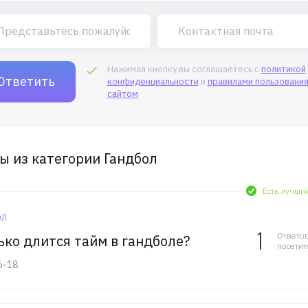
Нажимая кнопку вы соглашаетесь с
политикой
конфиденциальности
и
правилами пользовани
сайтом
ы из категории Гандбол
Есть лучши
ол
1
Ответо
ько длится тайм в гандболе?
посети
6-18