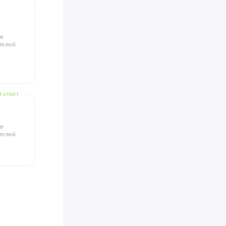
ов
телей
й ответ
ов
телей