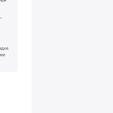
–
адке.
лее