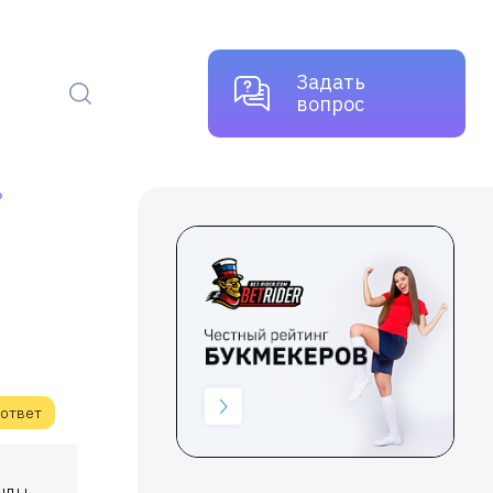
Задать
вопрос
?
 ответ
анды