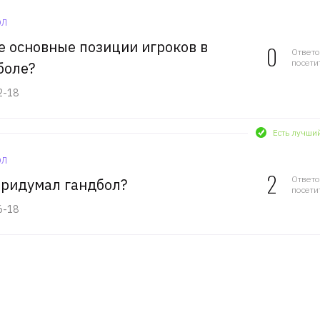
ол
е основные позиции игроков в
0
Ответ
посети
боле?
2-18
Есть лучши
ол
2
Ответ
придумал гандбол?
посети
6-18