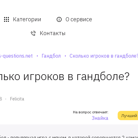
Категории
О сервисе
Контакты
-questions.net
Гандбол
Сколько игроков в гандболе
лько игроков в гандболе?
8
Felicita
На вопрос отвечает:
Лучший
Знайка
ол - популярная игра с мячом, в которой соревнуются 2 ком