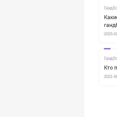
Гандб
Каки
ганд
2025-0
Гандб
Кто 
2021-0