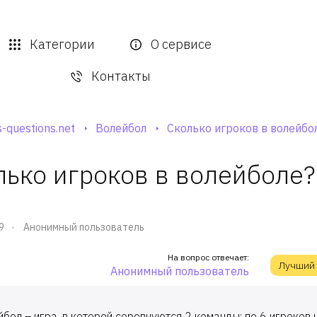
Категории
О сервисе
Контакты
-questions.net
Волейбол
Сколько игроков в волейбо
лько игроков в волейболе?
9
Анонимный пользователь
На вопрос отвечает:
Лучший
Анонимный пользователь
бол – игра, в которой соревнуются 2 команды: по 6 игроков 