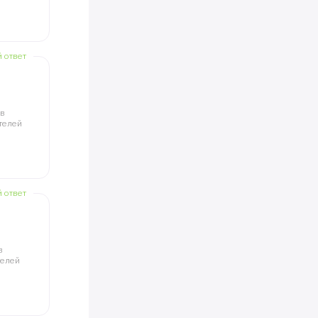
й ответ
ов
телей
й ответ
в
телей