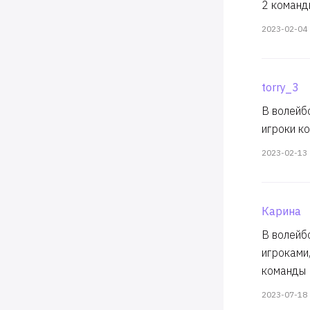
2 команд
2023-02-04
torry_3
В волейбо
игроки к
2023-02-13
Карина
В волейбо
игроками
команды
2023-07-18