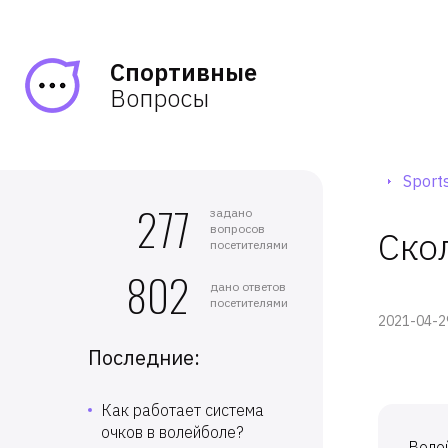
Спортивные
Вопросы
Sports
277
задано
вопросов
Ско
посетителями
802
дано ответов
посетителями
2021-04-2
Последние:
Как работает система
очков в волейболе?
Волей